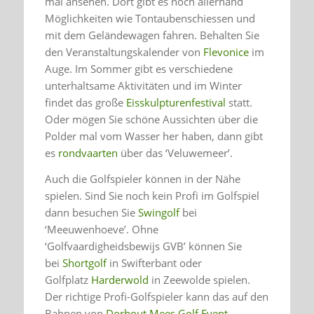
mal ansehen. Dort gibt es noch allerhand
Möglichkeiten wie Tontaubenschiessen und
mit dem Geländewagen fahren. Behalten Sie
den Veranstaltungskalender von
Flevonice
im
Auge. Im Sommer gibt es verschiedene
unterhaltsame Aktivitäten und im Winter
findet das große
Eisskulpturenfestival
statt.
Oder mögen Sie schöne Aussichten über die
Polder mal vom Wasser her haben, dann gibt
es
rondvaarten
über das ‘Veluwemeer’.
Auch die Golfspieler können in der Nähe
spielen. Sind Sie noch kein Profi im Golfspiel
dann besuchen Sie
Swingolf
bei
‘Meeuwenhoeve’. Ohne
‘Golfvaardigheidsbewijs GVB’ können Sie
bei
Shortgolf
in Swifterbant oder
Golfplatz
Harderwold
in Zeewolde spielen.
Der richtige Profi-Golfspieler kann das auf den
Bahnen von
Dorhout Mees
,
Golf Event