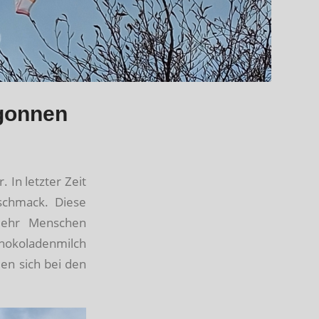
egonnen
 In letzter Zeit
eschmack. Diese
ehr Menschen
chokoladenmilch
en sich bei den