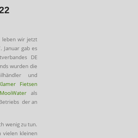
022
 leben wir jetzt
. Januar gab es
ftverbandes DE
nds wurden die
lhändler und
Klamer Fietsen
MooiWater
als
Betriebs der an
ch wenig zu tun.
 vielen kleinen