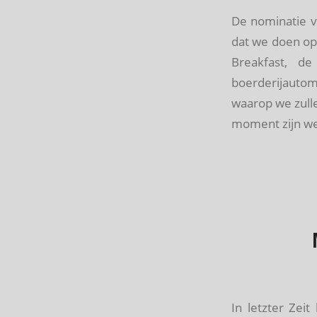
De nominatie 
dat we doen op
Breakfast, d
boerderijautom
waarop we zulle
moment zijn we
In letzter Zei