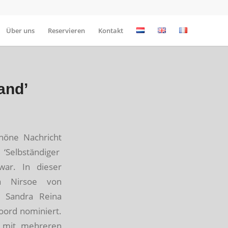
Über uns
Reservieren
Kontakt
and’
höne Nachricht
Selbständiger
war. In dieser
a Nirsoe von
 Sandra Reina
ord nominiert.
t mit mehreren