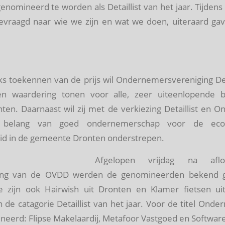
genomineerd te worden als Detaillist van het jaar. Tijden
evraagd naar wie we zijn en wat we doen, uiteraard g
ijks toekennen van de prijs wil Ondernemersvereniging D
n waardering tonen voor alle, zeer uiteenlopende b
en. Daarnaast wil zij met de verkiezing Detaillist en 
t belang van goed ondernemerschap voor de ec
d in de gemeente Dronten onderstrepen.
Afgelopen vrijdag na af
ring van de OVDD werden de genomineerden bekend g
 zijn ook Hairwish uit Dronten en Klamer fietsen ui
de catagorie Detaillist van het jaar. Voor de titel Ond
ineerd: Flipse Makelaardij, Metafoor Vastgoed en Softwar