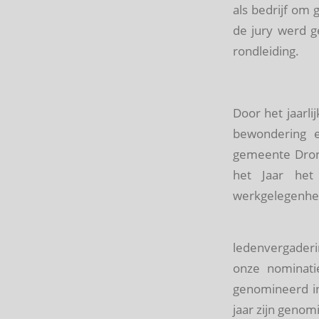
als bedrijf om 
de jury werd g
rondleiding.
Door het jaarl
bewondering e
gemeente Dront
het Jaar he
werkgelegenhei
ledenvergade
onze nominatie
genomineerd in 
jaar zijn genom