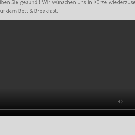
eiben Sie gesund ! Wir wünschen uns in Kürze wiederzus
auf dem Bett & Breakfast.