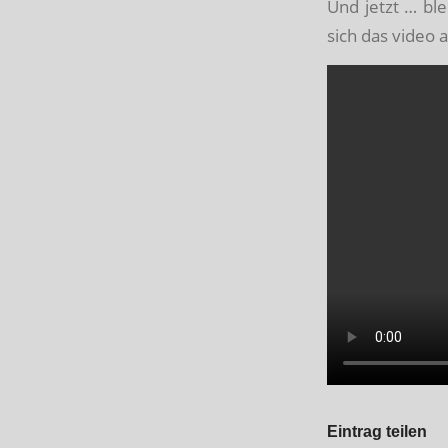
Und jetzt … bl
sich das video 
Eintrag teilen