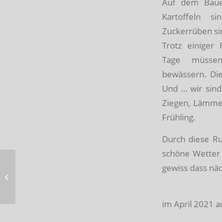
Auf dem Bauer
Kartoffeln s
Zuckerrüben sin
Trotz einiger
Tage müsse
bewässern. Di
Und … wir sind
Ziegen, Lämmer
Frühling.
Durch diese Ru
schöne Wetter 
gewiss dass näc
Auf dem Hof steht das
Leben nicht still
im April 2021 