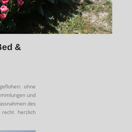
Bed &
ngeflohen: ohne
rsammlungen und
 Massnahmen des
recht herzlich