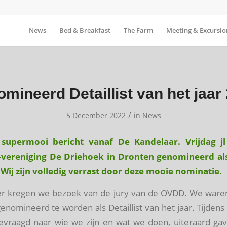
News
Bed & Breakfast
The Farm
Meeting & Excursio
mineerd Detaillist van het jaar
/
5 December 2022
in
News
supermooi bericht vanaf De Kandelaar. Vrijdag jl
ereniging De Driehoek in Dronten genomineerd als 
 Wij zijn volledig verrast door deze mooie nominatie.
r kregen we bezoek van de jury van de OVDD. We ware
genomineerd te worden als Detaillist van het jaar. Tijden
evraagd naar wie we zijn en wat we doen, uiteraard g