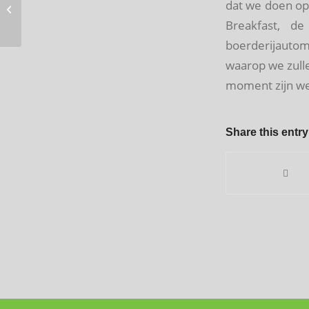
Melktap De Kandelaar
dat we doen op
officieel geopend
Breakfast, d
boerderijautom
waarop we zulle
moment zijn we
Share this entry