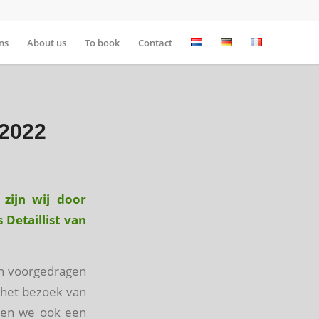
ns
About us
To book
Contact
 2022
 zijn wij door
Detaillist van
n voorgedragen
s het bezoek van
aven we ook een