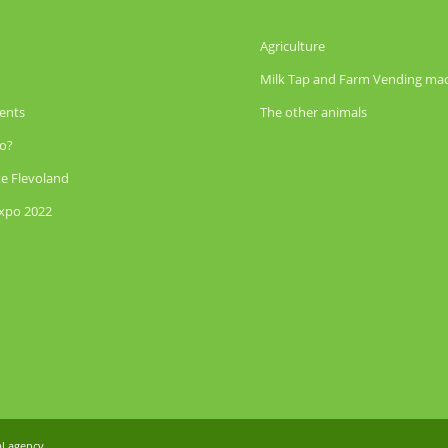
Agriculture
Milk Tap and Farm Vending ma
ents
The other animals
o?
te Flevoland
Expo 2022
al agency