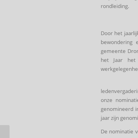
rondleiding.
Door het jaarl
bewondering e
gemeente Dront
het Jaar he
werkgelegenhei
ledenvergade
onze nominatie
genomineerd in 
jaar zijn genom
De nominatie 