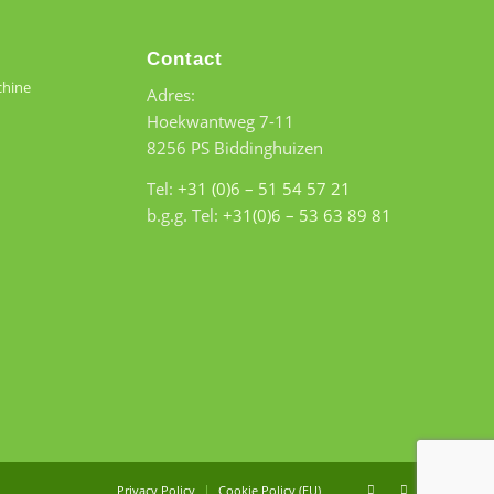
Contact
chine
Adres:
Hoekwantweg 7-11
8256 PS Biddinghuizen
Tel:
+31 (0)6 – 51 54 57 21
b.g.g. Tel:
+31(0)6 – 53 63 89 81
Privacy Policy
Cookie Policy (EU)