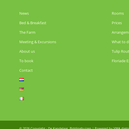
News
Rooms
Bed & Breakfast
Prices
The Farm
Arrangem
Meeting & Excursions
What to d
About us
Tulip Rou
To book
Floriade 
Contact
©
2026 Copyright - De Kandelaar, Biddinghuizen | Powered by
VWA digit