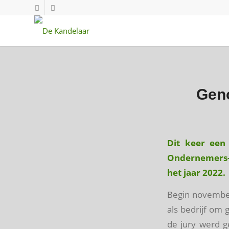
Geno
Dit keer een 
Ondernemers-v
het jaar 2022.
Begin novembe
als bedrijf om 
de jury werd g