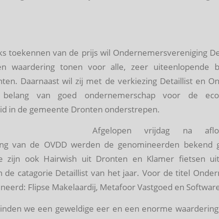
ijks toekennen van de prijs wil Ondernemersvereniging D
n waardering tonen voor alle, zeer uiteenlopende b
en. Daarnaast wil zij met de verkiezing Detaillist en 
t belang van goed ondernemerschap voor de ec
d in de gemeente Dronten onderstrepen.
Afgelopen vrijdag na af
ring van de OVDD werden de genomineerden bekend g
 zijn ook Hairwish uit Dronten en Klamer fietsen ui
de catagorie Detaillist van het jaar. Voor de titel Ond
ineerd: Flipse Makelaardij, Metafoor Vastgoed en Softwar
vinden we een geweldige eer en een enorme waardering