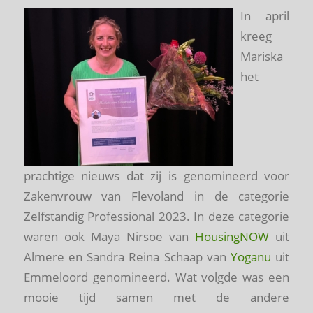
In april
kreeg
Mariska
het
prachtige nieuws dat zij is genomineerd voor
Zakenvrouw van Flevoland in de categorie
Zelfstandig Professional 2023. In deze categorie
waren ook Maya Nirsoe van
HousingNOW
uit
Almere en Sandra Reina Schaap van
Yoganu
uit
Emmeloord genomineerd. Wat volgde was een
mooie tijd samen met de andere