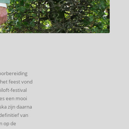
oorbereiding
 het feest vond
loft-festival
jes een mooi
ka zijn daarna
efinitief van
n op de