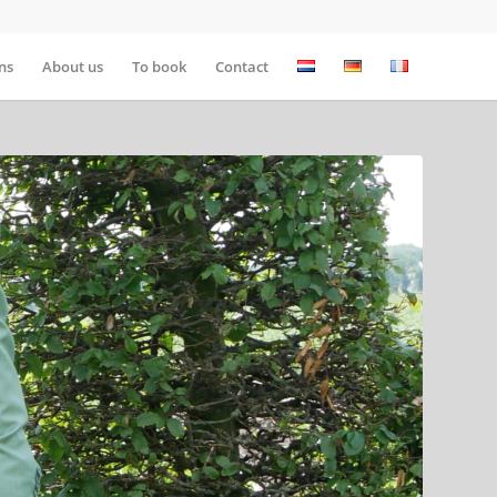
ns
About us
To book
Contact