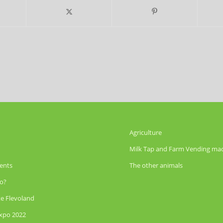
Agriculture
Milk Tap and Farm Vending ma
ents
The other animals
o?
te Flevoland
Expo 2022