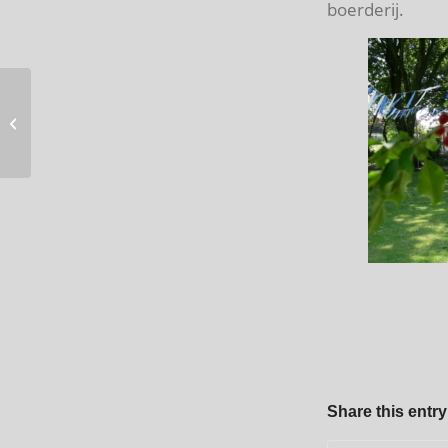
boerderij.
Start of the Cycle rest
place and Tulip Route
Flevoland
Share this entry