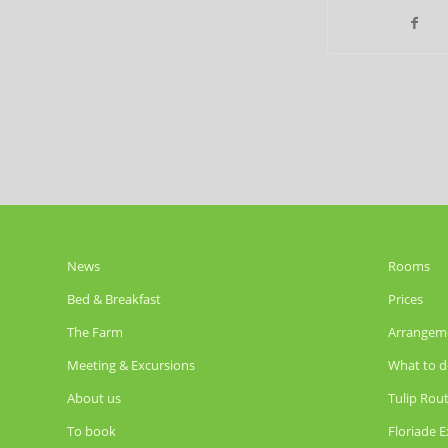
News
Rooms
Bed & Breakfast
Prices
The Farm
Arrangem
Meeting & Excursions
What to d
About us
Tulip Rou
To book
Floriade 