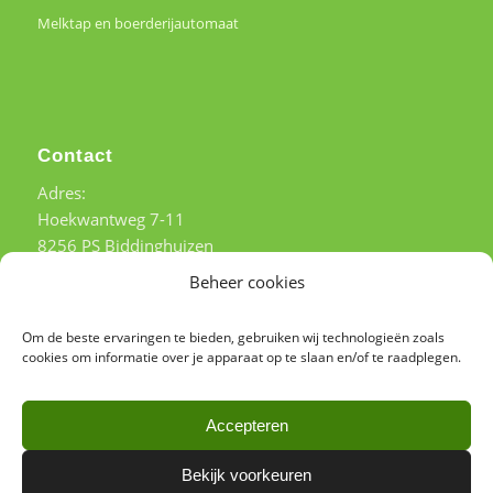
Melktap en boerderijautomaat
Contact
Adres:
Hoekwantweg 7-11
8256 PS Biddinghuizen
Beheer cookies
Tel:
+31 (0)6 – 51 54 57 21
b.g.g. Tel:
+31(0)6 – 53 63 89 81
Om de beste ervaringen te bieden, gebruiken wij technologieën zoals
cookies om informatie over je apparaat op te slaan en/of te raadplegen.
Accepteren
©
2026 Copyright - De Kandelaar, Biddinghuizen | Powered by
VWA
Bekijk voorkeuren
digital agency